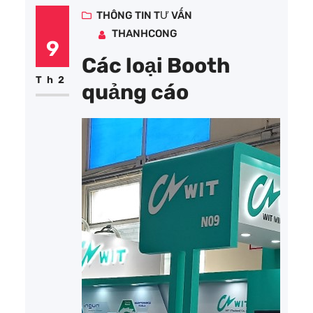
trường hiện nay, cái tên được
THÔNG TIN TƯ VẤN
THANHCONG
nhắc đến là bình giữ nhiệt
9
Lock&Lock, ngoài ra còn các…
Các loại Booth
Th2
quảng cáo