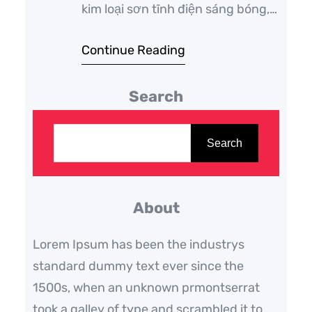
kim loại sơn tĩnh điện sáng bóng,
mạ vàng cao cấp. Logo cá sấu
Continue Reading
sang trọng nổi bật. Hộp đựng vân
da cá sấu đi kèm. Có thể khắc logo
Search
lên bút và hộp làm quà tặng đối
tác.…
T
ì
Search
m
k
About
i
ế
Lorem Ipsum has been the industrys
m
standard dummy text ever since the
1500s, when an unknown prmontserrat
took a galley of type and scrambled it to