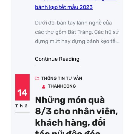
Dưới đôi bàn tay lành nghề của
các thợ gốm Bát Tràng, Các hũ sứ
đựng mứt hay đựng bánh kẹo tết
trở nên sống động và sang trọng,
Continue Reading
Cùng Truyền Thông Thành Công
tham khảo một số mẫu mới nhất
phục vụ tết 2023. Các sản phẩm
THÔNG TIN TƯ VẤN
THANHCONG
hũ mứt, hũ đựng bánh kẹo được…
14
Những món quà
Th2
8/3 cho nhân viên,
khách hàng, đối