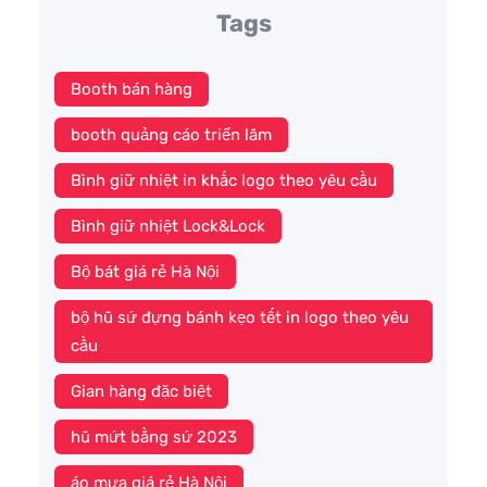
Tags
Booth bán hàng
booth quảng cáo triển lãm
Bình giữ nhiệt in khắc logo theo yêu cầu
Bình giữ nhiệt Lock&Lock
Bộ bát giá rẻ Hà Nội
bộ hũ sứ đựng bánh kẹo tết in logo theo yêu
cầu
Gian hàng đặc biệt
hũ mứt bằng sứ 2023
áo mưa giá rẻ Hà Nội