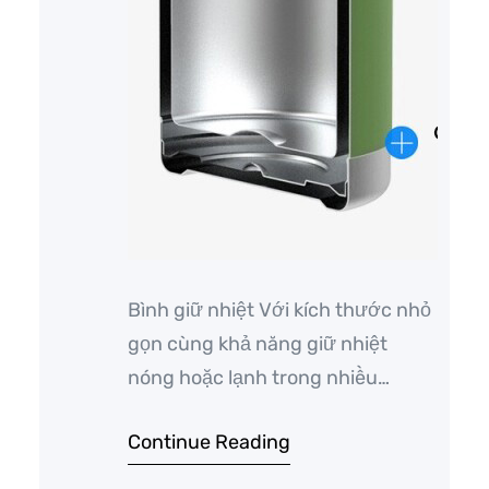
Bình giữ nhiệt Với kích thước nhỏ
gọn cùng khả năng giữ nhiệt
nóng hoặc lạnh trong nhiều
giờ, bình giữ nhiệt trở thành vật
Continue Reading
dụng được nhiều người lựa chọn
để mang đi học, đi làm. Trên thị