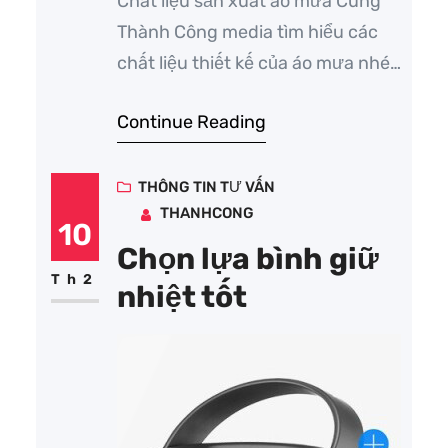
Chất liệu sản xuất áo mưa Cùng
Thành Công media tìm hiểu các
chất liệu thiết kế của áo mưa nhé.
Chất liệu sản xuất vải dù Vải dù là
Continue Reading
loại vải thông dụng để làm áo mưa
được làm từ sự kết hợp của các
chất như polyester, cotton, nylon
THÔNG TIN TƯ VẤN
THANHCONG
và tơ nhân tạo.…
10
Chọn lựa bình giữ
Th2
nhiệt tốt