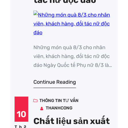
tác nữ độc đáo
Những món quà 8/3 cho nhân
viên, khách hàng, đối tác nữ độc
đáo Ngày Quốc tế Phụ nữ 8/3 là
dịp đặc biệt để doanh nghiệp thể
Continue Reading
hiện sự quan tâm, tri ân đến nhân
viên nữ, nhóm khách hàng và đối
tác nữ. Những món quà thật ý
THÔNG TIN TƯ VẤN
THANHCONG
nghĩa và không kém phần…
10
Chất liệu sản xuất
Th2