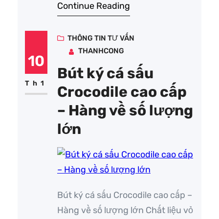
Continue Reading
những dịp giới thiệu sản phẩm,
túc đẩy doanh số bán, launch sản
phẩm mới tới khách hàng. Booth
THÔNG TIN TƯ VẤN
THANHCONG
quảng cáo hay còn được gọi là
10
gian hàng quảng cáo. Gian…
Bút ký cá sấu
Th1
Crocodile cao cấp
– Hàng về số lượng
lớn
Bút ký cá sấu Crocodile cao cấp –
Hàng về số lượng lớn Chất liệu vỏ