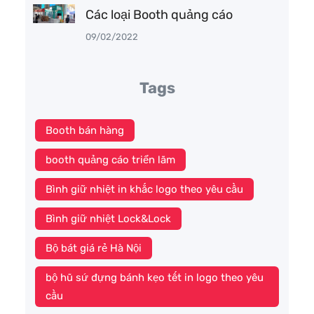
Các loại Booth quảng cáo
09/02/2022
Tags
Booth bán hàng
booth quảng cáo triển lãm
Bình giữ nhiệt in khắc logo theo yêu cầu
Bình giữ nhiệt Lock&Lock
Bộ bát giá rẻ Hà Nội
bộ hũ sứ đựng bánh kẹo tết in logo theo yêu
cầu