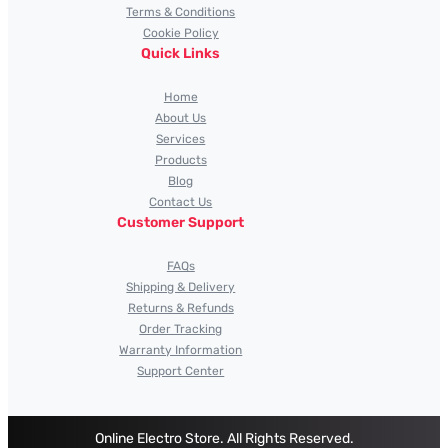
Terms & Conditions
Cookie Policy
Quick Links
Home
About Us
Services
Products
Blog
Contact Us
Customer Support
FAQs
Shipping & Delivery
Returns & Refunds
Order Tracking
Warranty Information
Support Center
Online Electro Store. All Rights Reserved.