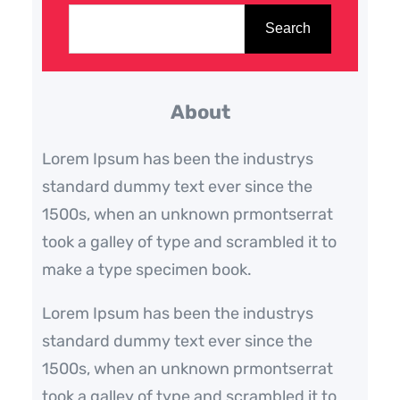
ì
Search
m
k
About
i
ế
Lorem Ipsum has been the industrys
m
standard dummy text ever since the
1500s, when an unknown prmontserrat
took a galley of type and scrambled it to
make a type specimen book.
Lorem Ipsum has been the industrys
standard dummy text ever since the
1500s, when an unknown prmontserrat
took a galley of type and scrambled it to