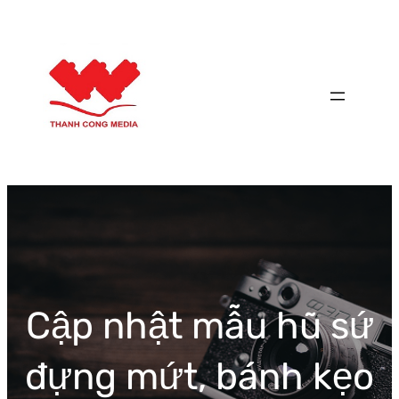
Chuyển
đến
phần
nội
dung
Cập nhật mẫu hũ sứ
đựng mứt, bánh kẹo